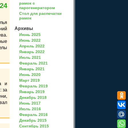
рамок с
24
парогенератором
Стол для распечатки
рамок
улья
Архивы
ний
Июнь 2025
ва.
Июнь 2022
ные
Апрель 2022
елы
Январь 2022
Июль 2021
Февраль 2021
Январь 2021
Июнь 2020
Март 2019
а и
Февраль 2019
: за
Январь 2019
ни,
Декабрь 2018
вал
Июнь 2017
Июль 2016
Февраль 2016
Декабрь 2015
Сентябрь 2015