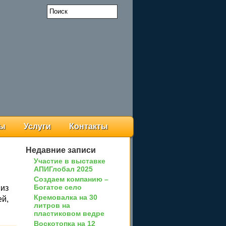
ры
Услуги
Контакты
Недавние записи
Участие в выставке
АПИГлобал 2025
Создаем компанию –
Богатое село
из
Кремовалка на 30
ей,
литров на
пластиковом ведре
Воскотопка на 12