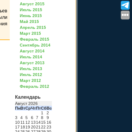
Август 2015
Июль 2015
льев
Июнь 2015
ыли
Май 2015
ания
Апрель 2015
Март 2015
Февраль 2015
Сентябрь 2014
Август 2014
Июль 2014
Август 2013
Июль 2013
Июль 2012
Март 2012
Февраль 2012
Календарь
Август 2026
Пн
Вт
Ср
Чт
Пт
Сб
Вс
1
2
3
4
5
6
7
8
9
10
11
12
13
14
15
16
17
18
19
20
21
22
23
24
25
26
27
28
29
30