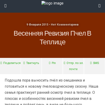
9 Февраля 2015 • Нет Комментариев
Весенняя Ревизия Пчел В
Теплице
Поделиться
Твитнуть
Pin
Отпр. по эл.
SMS
почте
Подошла пора выносить пчёл из омшаника и
готовиться к новому пчеловодческому сезону. Наша
семья практикует ранний осмотр пчел в теплице. О
плюсах и особенностях весенней ревизии пчел в
теплице и пойдет речь, в виде не большого