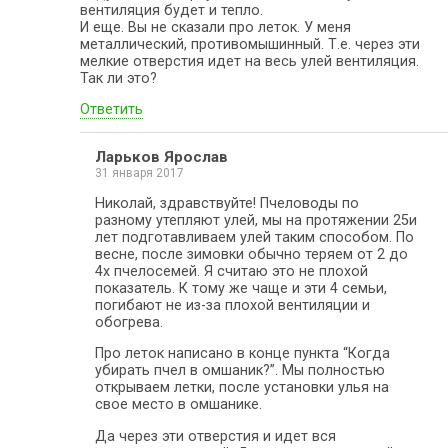
вентиляция будет и тепло.
И еще. Вы не сказали про леток. У меня
металлический, противомышинный. Т.е. через эти
мелкие отверстия идет на весь улей вентиляция.
Так ли это?
Ответить
Ларьков Ярослав
31 января 2017
Николай, здравствуйте! Пчеловоды по
разному утепляют улей, мы на протяжении 25и
лет подготавливаем улей таким способом. По
весне, после зимовки обычно теряем от 2 до
4х пчелосемей. Я считаю это не плохой
показатель. К тому же чаще и эти 4 семьи,
погибают не из-за плохой вентиляции и
обогрева.
Про леток написано в конце пункта “Когда
убирать пчел в омшаник?”. Мы полностью
открываем летки, после установки улья на
свое место в омшанике.
Да через эти отверстия и идет вся