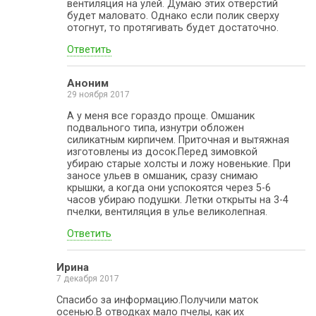
вентиляция на улей. Думаю этих отверстий
будет маловато. Однако если полик сверху
отогнут, то протягивать будет достаточно.
Ответить
Аноним
29 ноября 2017
А у меня все гораздо проще. Омшаник
подвального типа, изнутри обложен
силикатным кирпичем. Приточная и вытяжная
изготовлены из досок.Перед зимовкой
убираю старые холсты и ложу новенькие. При
заносе ульев в омшаник, сразу снимаю
крышки, а когда они успокоятся через 5-6
часов убираю подушки. Летки открыты на 3-4
пчелки, вентиляция в улье великолепная.
Ответить
Ирина
7 декабря 2017
Спасибо за информацию.Получили маток
осенью.В отводках мало пчелы, как их